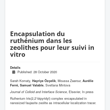
Encapsulation du
ruthénium dans les
zeolithes pour leur suivi in
vitro
Details
Published: 28 October 2020
Sarah Komaty,
Hayriye Özçelik
, Moussa Zaarour,
Aurélie
Ferré, Samuel Valable
, Svetlana Mintova
Journal of Colloid and Interface Science
, Elsevier, In press
Ruthenium tris(2,2'-bipyridyl) complex encapsulated in
nanosized faujasite zeolite as intracellular localization tracer.