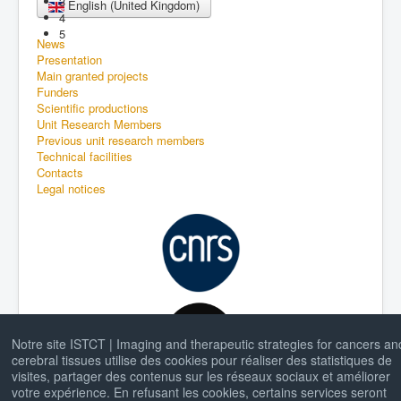
3
English (United Kingdom)
4
5
News
Presentation
Main granted projects
Funders
Scientific productions
Unit Research Members
Previous unit research members
Technical facilities
Contacts
Legal notices
Notre site ISTCT | Imaging and therapeutic strategies for cancers an
cerebral tissues utilise des cookies pour réaliser des statistiques de
visites, partager des contenus sur les réseaux sociaux et améliorer
votre expérience. En refusant les cookies, certains services seront