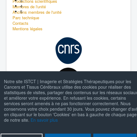
3
Productions scientifiques
4
Membres de l'unité
5
Anciens membres de l'unité
Parc technique
Contacts
Mentions légales
Notre site ISTCT | Imagerie et Stratégies Thérapeutiques pour les
Cancers et Tissus Cérébraux utilise des cookies pour réaliser des
statistiques de visites, partager des contenus sur les réseaux sociau
et améliorer votre expérience. En refusant les cookies, certains
services seront amenés à ne pas fonctionner correctement. Nous
conservons votre choix pendant 30 jours. Vous pouvez changer d'av
en cliquant sur le bouton 'Cookies' en bas à gauche de chaque page
de notre site.
En savoir plus
© 2026 ISTCT | Imagerie et Stratégies Thérapeutiques
Back to Top