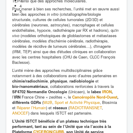
3
TEP ainsi que des approches moléculaires.
4
Pour mener à bien ses recherches, l’unité met en œuvre aussi
5
bien des approches
in vitro
(cristallographie/biologie
structurale, cultures de cellules tumorales (2D/3D) et
cérébrales (neurones, astrocytes), macrophages et cellules
endothéliales, hypoxie, radiothérapie par RX et hadrons), qu'
in
vivo
(modèles orthotopiques de glioblastomes et métastases
cérébrales, modèles d'ischémie cérébrale, radiothérapie,
modèles de récidive de tumeurs cérébrales…), d'imagerie
(IRM, TEP) ainsi que des d'études cliniques en collaboration
avec les centres hospitaliers (CHU de Caen, CLCC François
Baclesse).
L’unité mène des approches multidisciplinaires grâce
notamment à des collaborations avec d’autres partenaires en
chimie/radiochimie
,
physique
,
radiobiologie
et
bio-/nanomatériaux
, collaborations renforcées à travers la
SF4702 Normandie Oncologie
(Unicaen), le
labex
IRON
,
l’
IRN
France Chine « zeolites », le
Cancéropôle Nord-Ouest
,
différents GDRs
(
Mi2B
,
Sport et Activité Physique
, Biosimia
et
Réparer l’Humain
) et
réseaux
(
RADIOTRANSNET
,
ANOCEF
) dans lesquels ISTCT est partenaire.
L’Unité ISTCT bénéficie d’un plateau technique très
performant, tant au sein de l’Unité que via l’accès à la
Plateforme
CYCERON/CURB
, son Unité de service