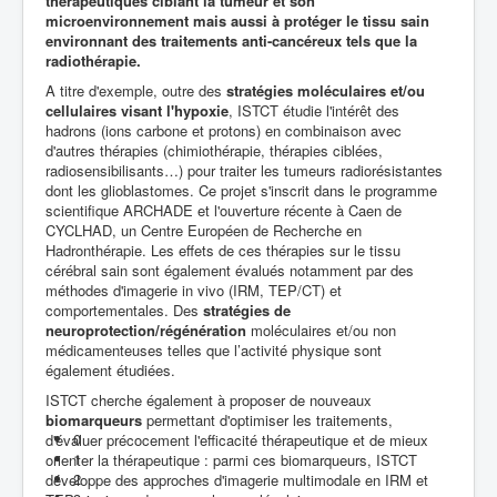
thérapeutiques ciblant la tumeur et son
microenvironnement mais aussi à protéger le tissu sain
environnant des traitements anti-cancéreux tels que la
radiothérapie.
A titre d'exemple, outre des
stratégies moléculaires et/ou
cellulaires visant l'hypoxie
, ISTCT étudie l'intérêt des
hadrons (ions carbone et protons) en combinaison avec
d'autres thérapies (chimiothérapie, thérapies ciblées,
radiosensibilisants…) pour traiter les tumeurs radiorésistantes
dont les glioblastomes. Ce projet s'inscrit dans le programme
scientifique ARCHADE et l'ouverture récente à Caen de
CYCLHAD, un Centre Européen de Recherche en
Hadronthérapie. Les effets de ces thérapies sur le tissu
cérébral sain sont également évalués notamment par des
méthodes d'imagerie in vivo (IRM, TEP/CT) et
comportementales. Des
stratégies de
neuroprotection/régénération
moléculaires et/ou non
médicamenteuses telles que l’activité physique sont
également étudiées.
ISTCT cherche également à proposer de nouveaux
biomarqueurs
permettant d'optimiser les traitements,
0
d'évaluer précocement l'efficacité thérapeutique et de mieux
1
orienter la thérapeutique : parmi ces biomarqueurs, ISTCT
2
développe des approches d'imagerie multimodale en IRM et