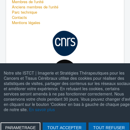
Membres de l'unité
Anciens membres de l'unité
Parc technique
Contacts
Mentions légales
Notre site ISTCT | Imagerie et Stratégies Thérapeutiques pour les
Cancers et Tissus Cérébraux utilise des cookies pour réaliser des
statistiques de visites, partager des contenus sur les réseaux sociau
et améliorer votre expérience. En refusant les cookies, certains
services seront amenés à ne pas fonctionner correctement. Nous
conservons votre choix pendant 30 jours. Vous pouvez changer d'av
en cliquant sur le bouton 'Cookies' en bas à gauche de chaque page
de notre site.
En savoir plus
© 2026 ISTCT | Imagerie et Stratégies Thérapeutiques
Back to Top
pour les Cancers et Tissus Cérébraux
PARAMETRAGE
TOUT ACCEPTER
TOUT REFUSER