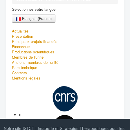
Sélectionnez votre langue
Français (France)
Actualités
Présentation
Principaux projets financés
Financeurs
Productions scientifiques
Membres de l'unité
Anciens membres de l'unité
Parc technique
Contacts
Mentions légales
0
1
2
Notre site ISTCT | Imagerie et Stratégies Thérapeutiques pour les