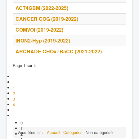
ACT4GBM (2022-2025)
CANCER COG (2019-2022)
COMVOI (2019-2022)
IRON2-Hyp (2019-2022)
ARCHADE CHOxTRaCC (2021-2022)
Page 1 sur 4
1
2
3
4
0
1
Vous êtes ici :
Accueil
Catégories
Non catégorisé
2