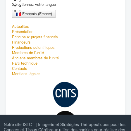
3
Sélectionnez votre langue
4
5
Français (France)
Actualités
Présentation
Principaux projets financés
Financeurs
Productions scientifiques
Membres de l'unité
Anciens membres de l'unité
Parc technique
Contacts
Mentions légales
Notre site ISTCT | Imagerie et Stratégies Thérapeutiques pour les
Cancers et Tissus Cérébraux utilise des cookies pour réaliser des