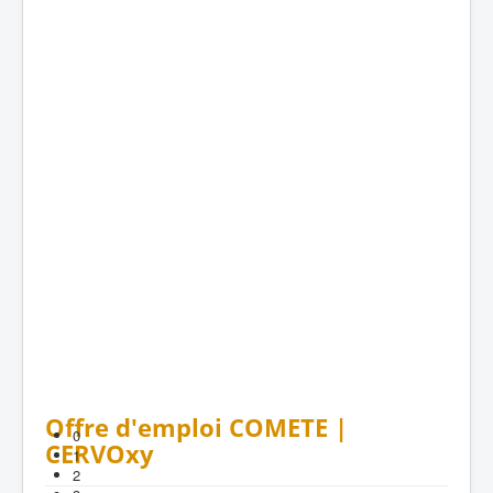
Offre d'emploi COMETE |
0
CERVOxy
1
2