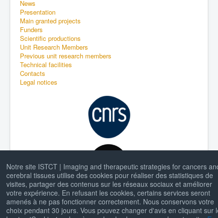
News
Presentation
Main granted projects
Funders
Scientific productions
Unit Research Members
Previous unit research members
Technical facilities
Contacts
Legal notices
Notre site ISTCT | Imaging and therapeutic strategies for cancers an
cerebral tissues utilise des cookies pour réaliser des statistiques de
visites, partager des contenus sur les réseaux sociaux et améliorer
votre expérience. En refusant les cookies, certains services seront
amenés à ne pas fonctionner correctement. Nous conservons votre
choix pendant 30 jours. Vous pouvez changer d'avis en cliquant sur 