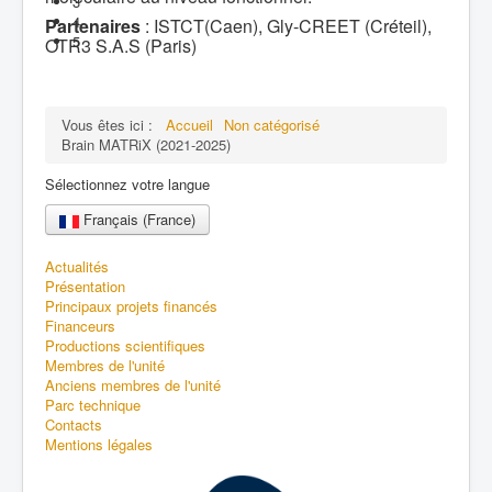
3
4
Partenaires
: ISTCT(Caen), Gly-CREET (Créteil),
5
OTR3 S.A.S (Paris)
Vous êtes ici :
Accueil
Non catégorisé
Brain MATRiX (2021-2025)
Sélectionnez votre langue
Français (France)
Actualités
Présentation
Principaux projets financés
Financeurs
Productions scientifiques
Membres de l'unité
Anciens membres de l'unité
Parc technique
Contacts
Mentions légales