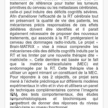
traitement de référence pour traiter les tumeurs
primitives du cerveau ou les métastases cérébrales,
celle-ci peut induire des déficits cognitifs sévères.
Afin d'améliorer l'efficacité de la RT cérébrale tout
en préservant la qualité de vie des patients, les
mécanismes précis responsables de ces effets
délétères doivent être identifiés et il parait
également nécessaire de proposer des nouveaux
traitements, qui associés à la RT protégeraient le
cerveau des dommages radio-induits. Le projet «
Brain-MATRiX » vise à mieux comprendre les
mécanismes-clés des déficits cognitifs induits par la
RT et les limiter par une nouvelle thérapie dite «
matricielle ». Cette dernière est basée sur le fait
que la matrice extracellulaire (MEC) est
endommagée par la RT. Cette thérapie vise à
utiliser un agent mimant un constituant de la MEC.
Pour répondre à ces 2 objectifs, ce projet sera
mené à l’échelle préclinique sur différents modèles
expérimentaux in vitro et in vivo et utilisera un panel
de techniques complémentaires comme l’imagerie
IRM, des tests comportementaux, des études
0
immunohistologiques et biochimiques qui
1
permettront de donner des réponses du niveau
2
moléculaire au niveau fonctionnel.