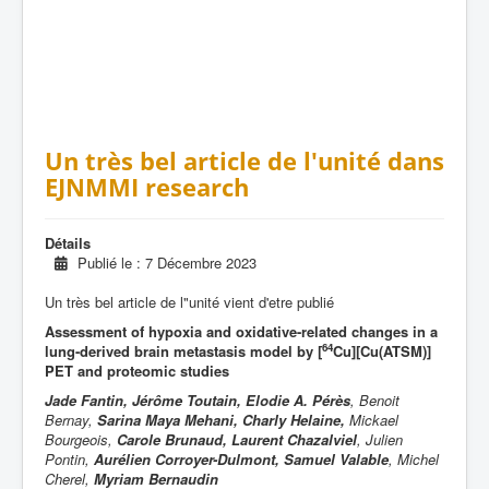
Un très bel article de l'unité dans
EJNMMI research
Détails
Publié le : 7 Décembre 2023
Un très bel article de l"unité vient d'etre publié
Assessment of hypoxia and oxidative-related changes in a
64
lung-derived brain metastasis model by [
Cu][Cu(ATSM)]
PET and proteomic studies
Jade Fantin, Jérôme Toutain, Elodie A. Pérès
, Benoit
Bernay,
Sarina Maya Mehani, Charly Helaine,
Mickael
Bourgeois,
Carole Brunaud, Laurent Chazalviel
, Julien
Pontin,
Aurélien Corroyer-Dulmont, Samuel Valable
, Michel
Cherel,
Myriam Bernaudin