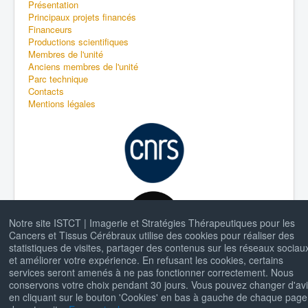
Présentation
Principaux projets financés
Financeurs
Productions scientifiques
Membres de l'unité
Anciens membres de l'unité
Parc technique
Contacts
Mentions légales
Notre site ISTCT | Imagerie et Stratégies Thérapeutiques pour les
Cancers et Tissus Cérébraux utilise des cookies pour réaliser des
statistiques de visites, partager des contenus sur les réseaux sociau
et améliorer votre expérience. En refusant les cookies, certains
services seront amenés à ne pas fonctionner correctement. Nous
conservons votre choix pendant 30 jours. Vous pouvez changer d'av
en cliquant sur le bouton 'Cookies' en bas à gauche de chaque page