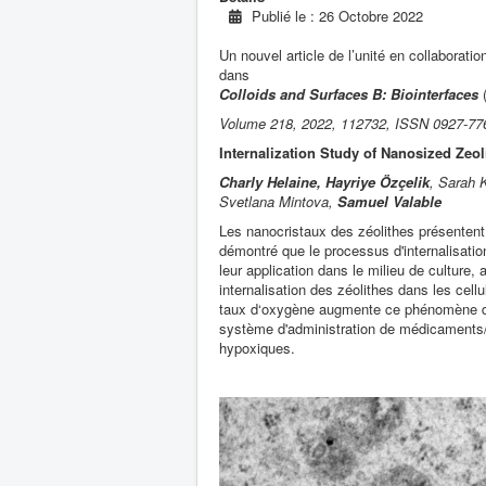
Publié le : 26 Octobre 2022
Un nouvel article de l’unité en collaborati
dans
Colloids and Surfaces B: Biointerfaces
(
Volume 218, 2022, 112732, ISSN 0927-77
Internalization Study of Nanosized Zeo
Charly Helaine, Hayriye Özçelik
, Sarah 
Svetlana Mintova,
Samuel Valable
Les nanocristaux des zéolithes présenten
démontré que le processus d'internalisati
leur application dans le milieu de culture
internalisation des zéolithes dans les cellu
taux d‘oxygène augmente ce phénomène d’in
système d'administration de médicaments/
hypoxiques.