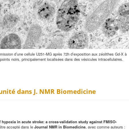
smission d’une cellule U251-MG après 72h d’exposition aux zéolithes Gd-X à
oints noirs, principalement localisées dans des vésicules intracellulaires.
'unité dans J. NMR Biomedicine
hypoxia in acute stroke: a cross-validation study against FMISO-
’être accepté dans le
Journal NMR in Biomedicine
, avec comme auteurs :