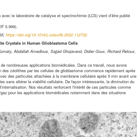
on avec le laboratoire de catalyse et spectrochimie (LCS) vient d’être publié
IF 5.999).
65,
https://doi.org/10.1016/j.colsurfb.2022.112732.
lite Crystals in Human Glioblastoma Cells
Komaty, Abdallah Amedlous, Sajjad Ghojavand, Didier Goux, Richard Retoux,
t de nombreuses applications biomédicales. Dans ce travail, nous avons
on des zéolithes par les cellules de glioblastome commence rapidement après
, avec des particules attachées à la membrane cellulaire après 5 min avant une
les sans altérer la viabilité cellulaire. De façon intéressante, la diminution du
ternalisation. Nos résultats renforcent l'intérêt de ces particules comme
gaz pour les applications biomédicales notamment dans des situations