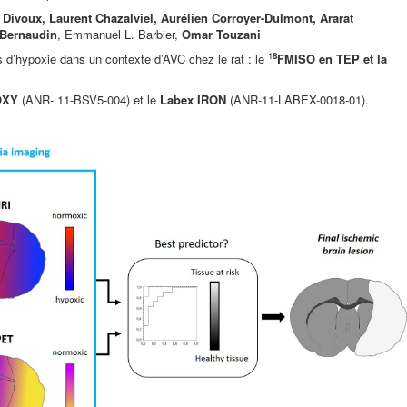
 Divoux, Laurent Chazalviel, Aurélien Corroyer-Dulmont, Ararat
Bernaudin
, Emmanuel L. Barbier,
Omar Touzani
1
8
 d’hypoxie dans un contexte d’AVC chez le rat : le
FMISO en TEP et la
OXY
(ANR- 11-BSV5-004) et le
Labex IRON
(ANR-11-LABEX-0018-01).