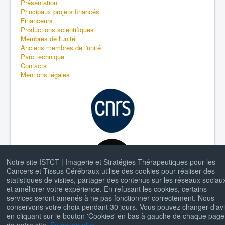
Présentation
Principaux projets financés
Financeurs
Productions scientifiques
Membres de l'unité
Anciens membres de l'unité
Parc technique
Contacts
Mentions légales
Notre site ISTCT | Imagerie et Stratégies Thérapeutiques pour les
Cancers et Tissus Cérébraux utilise des cookies pour réaliser des
statistiques de visites, partager des contenus sur les réseaux sociau
et améliorer votre expérience. En refusant les cookies, certains
services seront amenés à ne pas fonctionner correctement. Nous
conservons votre choix pendant 30 jours. Vous pouvez changer d'av
en cliquant sur le bouton 'Cookies' en bas à gauche de chaque page